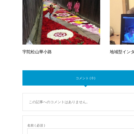
宇陀松山華小路
地域型イン
コメント ( 0 )
この記事へのコメントはありません。
名前 ( 必須 )