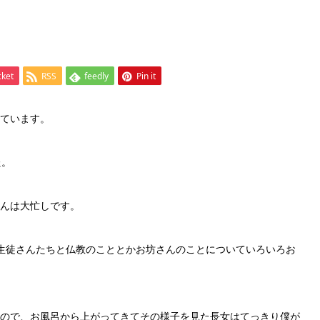
イ
cket
RSS
feedly
Pin it
ています。
た。
んは大忙しです。
生徒さんたちと仏教のこととかお坊さんのことについていろいろお
ので、お風呂から上がってきてその様子を見た長女はてっきり僕が