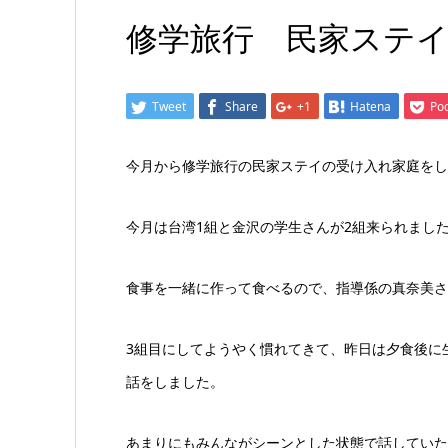
修学旅行 民家ステ
Tweet
Share
+1
Hatena
Po
今月から修学旅行の民家ステイの受け入れ家庭をし
今月は台湾1組と金沢の学生さんが2組来られまし
食事を一緒に作って食べるので、指導係の真奈美さ
3組目にしてようやく慣れてきて、昨日は夕食後に
話をしました。
あまりにもみんながシーンとした状態で話していた