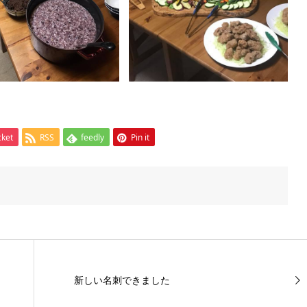
cket
RSS
feedly
Pin it
新しい名刺できました