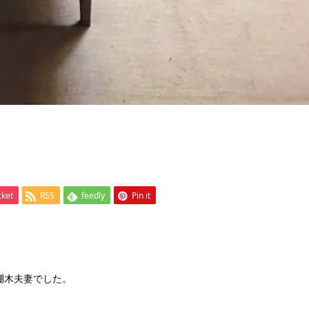
cket
RSS
feedly
Pin it
と棚木夫妻でした。