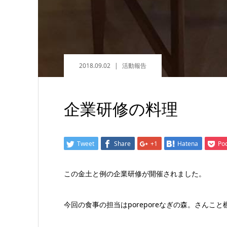
2018.09.02
活動報告
企業研修の料理
Tweet
Share
+1
Hatena
Po
この金土と例の企業研修が開催されました。
今回の食事の担当はporeporeなぎの森。さんこ